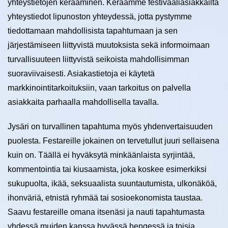
yhteystietojen kerääminen. Keräämme festivaaliasiakkailta
yhteystiedot lipunoston yhteydessä, jotta pystymme
tiedottamaan mahdollisista tapahtumaan ja sen
järjestämiseen liittyvistä muutoksista sekä informoimaan
turvallisuuteen liittyvistä seikoista mahdollisimman
suoraviivaisesti. Asiakastietoja ei käytetä
markkinointitarkoituksiin, vaan tarkoitus on palvella
asiakkaita parhaalla mahdollisella tavalla.
Jysäri on turvallinen tapahtuma myös yhdenvertaisuuden
puolesta. Festareille jokainen on tervetullut juuri sellaisena
kuin on. Täällä ei hyväksytä minkäänlaista syrjintää,
kommentointia tai kiusaamista, joka koskee esimerkiksi
sukupuolta, ikää, seksuaalista suuntautumista, ulkonäköä,
ihonväriä, etnistä ryhmää tai sosioekonomista taustaa.
Saavu festareille omana itsenäsi ja nauti tapahtumasta
yhdessä muiden kanssa hyvässä hengessä ja toisia