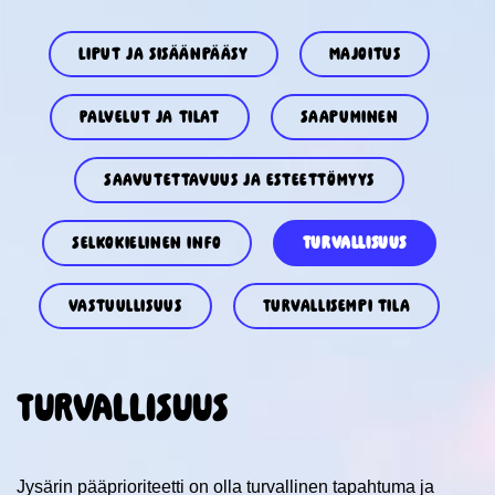
Liput ja sisäänpääsy
Majoitus
Palvelut ja tilat
Saapuminen
Saavutettavuus ja esteettömyys
Selkokielinen info
Turvallisuus
Vastuullisuus
Turvallisempi tila
TURVALLISUUS
Jysärin pääprioriteetti on olla turvallinen tapahtuma ja