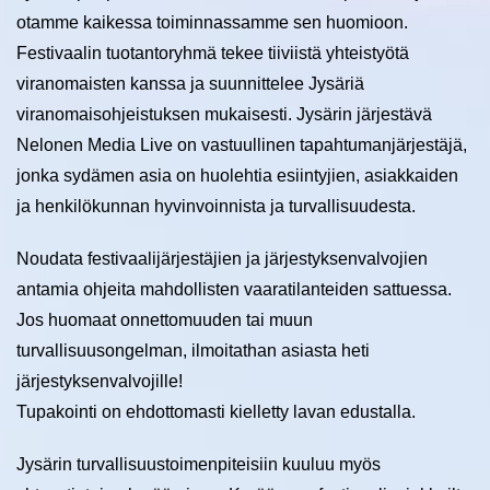
otamme kaikessa toiminnassamme sen huomioon.
Festivaalin tuotantoryhmä tekee tiiviistä yhteistyötä
viranomaisten kanssa ja suunnittelee Jysäriä
viranomaisohjeistuksen mukaisesti. Jysärin järjestävä
Nelonen Media Live on vastuullinen tapahtumanjärjestäjä,
jonka sydämen asia on huolehtia esiintyjien, asiakkaiden
ja henkilökunnan hyvinvoinnista ja turvallisuudesta.
Noudata festivaalijärjestäjien ja järjestyksenvalvojien
antamia ohjeita mahdollisten vaaratilanteiden sattuessa.
Jos huomaat onnettomuuden tai muun
turvallisuusongelman, ilmoitathan asiasta heti
järjestyksenvalvojille!
Tupakointi on ehdottomasti kielletty lavan edustalla.
Jysärin turvallisuustoimenpiteisiin kuuluu myös