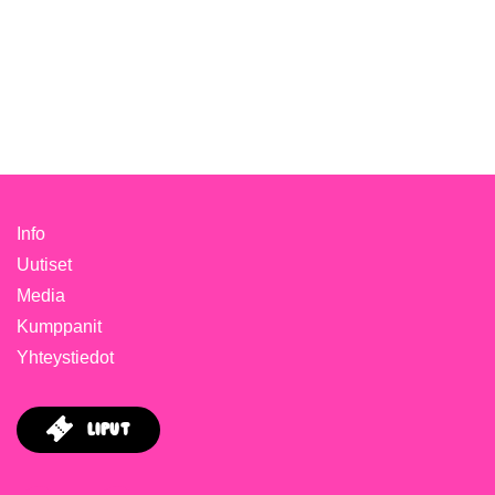
Info
Uutiset
Media
Kumppanit
Yhteystiedot
Liput