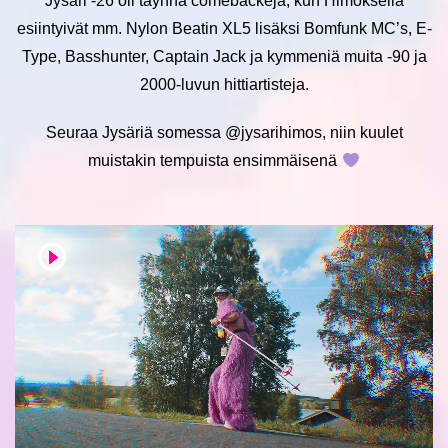
Jysäri -26 oli täynnä comebackeja, kun Himoksella
esiintyivät mm. Nylon Beatin XL5 lisäksi Bomfunk MC’s, E-
Type, Basshunter, Captain Jack ja kymmeniä muita -90 ja
2000-luvun hittiartisteja.
Seuraa Jysäriä somessa @jysarihimos, niin kuulet
muistakin tempuista ensimmäisenä