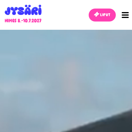
Liput
Himos 8.-10.7.2027
Jysäri