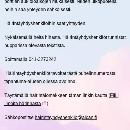
porttien aukioloaikojen mukaisesti. Niiden ulkopuolella
heihin saa yhteyden sähköisesti.
Häirintäyhdyshenkilöihin saat yhteyden
Nykäisemällä heitä hihasta. Häirintäyhdyshenkilöt tunnistat
hupparissa olevasta tekstistä.
Soittamalla 041-3273242
Häirintäyhdyshenkilöt tavoitat tästä puhelinnumerosta
tapahtuma-alueen ollessa avoinna.
Täyttämällä häirintälomakkeen tämän linkin kautta (
Fill |
Ilmoita härinnästä
)
Sähköpostitse
hairintayhdyshenkilo@aican.fi