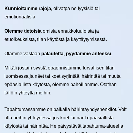
Kunnioitamme rajoja,
olivatpa ne fyysisiä tai
emotionaalisia.
Olemme tietoisia
omista ennakkoluuloista ja
etuoikeuksista, tilan käytöstä ja käyttäytymisestä.
Otamme vastaan
palautetta, pyydämme anteeksi
.
Mikäli jostain syystä epäonnistumme turvallisen tilan
luomisessa ja näet tai koet syrjintää, häirintää tai muuta
epäasiallista käytöstä, olemme pahoillamme. Otathan
tällöin yhteyttä meihin.
Tapahtumassamme on paikalla häirintäyhdyshenkilöt. Voit
olla heihin yhteydessä jos koet tai näet epäasiallista
käytöstä tai häirintää. He päivystävät tapahtuma-alueella