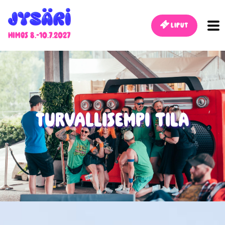
Liput
Himos 8.-10.7.2027
Turvallisempi tila