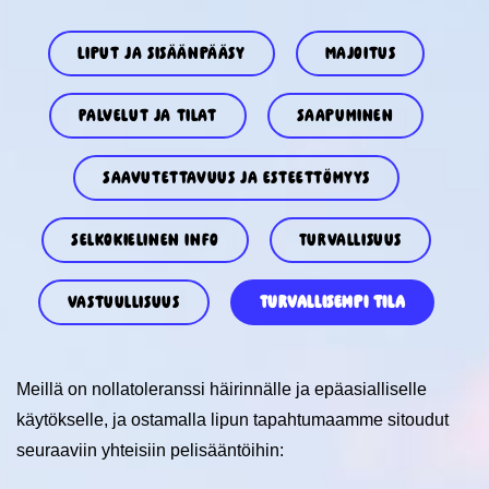
Liput ja sisäänpääsy
Majoitus
Palvelut ja tilat
Saapuminen
Saavutettavuus ja esteettömyys
Selkokielinen info
Turvallisuus
Vastuullisuus
Turvallisempi tila
Meillä on nollatoleranssi häirinnälle ja epäasialliselle
käytökselle, ja ostamalla lipun tapahtumaamme sitoudut
seuraaviin yhteisiin pelisääntöihin: