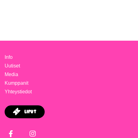
Info
Uutiset
Media
Kumppanit
Yhteystiedot
Liput
Facebook
Instagram