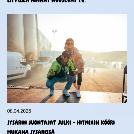
Lippujen hinnat nousevat 1.6.
08.04.2026
Jysärin juontajat julki – HitMixin kööri
mukana Jysärissä