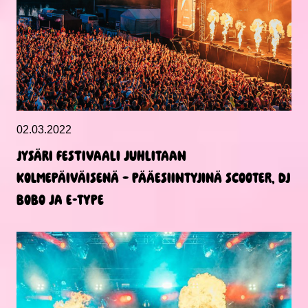
02.03.2022
Jysäri Festivaali juhlitaan
kolmepäiväisenä – pääesiintyjinä Scooter, DJ
BoBo ja E-Type