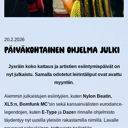
20.2.2026
Päiväkohtainen ohjelma julki
Jysräin koko kattaus ja artistien esiintymispäivät on
nyt julkaistu. Samalla odotetut leirintäliput ovat avattu
myyntiin.
Aiemmin julkaistujen esiintyjien, kuten
Nylon Beatin,
XL5:n, Bomfunk MC’
sin sekä kansainvälisten eurodance-
legendojen, kuten
E-Type
ja
Daze
n rinnalle ohjelmisto
täydentyy nyt uusilla yleisön rakastamilla nimillä. Lavalle