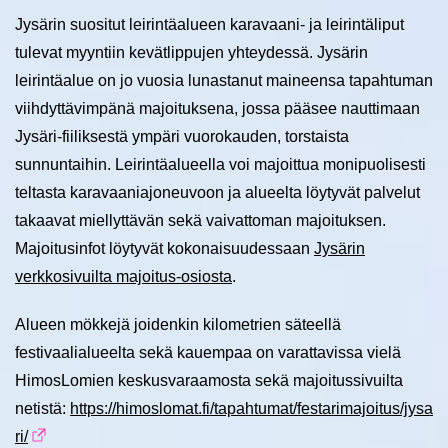
Jysärin suositut leirintäalueen karavaani- ja leirintäliput
tulevat myyntiin kevätlippujen yhteydessä. Jysärin
leirintäalue on jo vuosia lunastanut maineensa tapahtuman
viihdyttävimpänä majoituksena, jossa pääsee nauttimaan
Jysäri-fiiliksestä ympäri vuorokauden, torstaista
sunnuntaihin. Leirintäalueella voi majoittua monipuolisesti
teltasta karavaaniajoneuvoon ja alueelta löytyvät palvelut
takaavat miellyttävän sekä vaivattoman majoituksen.
Majoitusinfot löytyvät kokonaisuudessaan
Jysärin
verkkosivuilta majoitus-osiosta
.
Alueen mökkejä joidenkin kilometrien säteellä
festivaalialueelta sekä kauempaa on varattavissa vielä
HimosLomien keskusvaraamosta sekä majoitussivuilta
netistä:
https://himoslomat.fi/tapahtumat/festarimajoitus/jysa
ri/