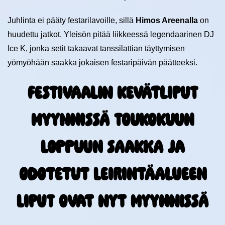
Juhlinta ei pääty festarilavoille, sillä
Himos Areenalla
on
huudettu jatkot. Yleisön pitää liikkeessä legendaarinen DJ
Ice K, jonka setit takaavat tanssilattian täyttymisen
yömyöhään saakka jokaisen festaripäivän päätteeksi.
Festivaalin kevätliput
myynnissä toukokuun
loppuun saakka ja
odotetut leirintäalueen
liput ovat nyt myynnissä