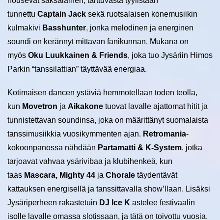
nousevat saksalainen, tarttuvasta tyylistään
tunnettu
Captain Jack
sekä ruotsalaisen konemusiikin
kulmakivi
Basshunter
, jonka melodinen ja energinen
soundi on kerännyt mittavan fanikunnan. Mukana on
myös
Oku Luukkainen & Friends
, joka tuo Jysäriin Himos
Parkin “tanssilattian” täyttävää energiaa.
Kotimaisen dancen ystäviä hemmotellaan toden teolla,
kun
Movetron
ja
Aikakone
tuovat lavalle ajattomat hitit ja
tunnistettavan soundinsa, joka on määrittänyt suomalaista
tanssimusiikkia vuosikymmenten ajan.
Retromania
-
kokoonpanossa nähdään
Partamatti & K‑System
, jotka
tarjoavat vahvaa ysärivibaa ja klubihenkeä, kun
taas
Mascara, Mighty 44
ja
Chorale
täydentävät
kattauksen energisellä ja tanssittavalla show’llaan. Lisäksi
Jysäriperheen rakastetuin
DJ Ice K
astelee festivaalin
isolle lavalle omassa slotissaan, ja tätä on toivottu vuosia.